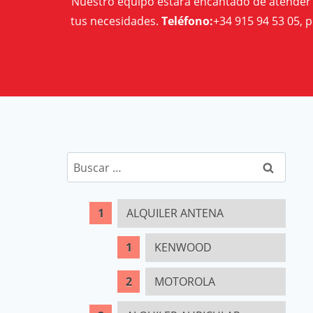
Nuestro equipo estará encantado de atender t
tus necesidades.
Teléfono:
+34 915 94 53 05, 
Buscar:
ALQUILER ANTENA
KENWOOD
MOTOROLA