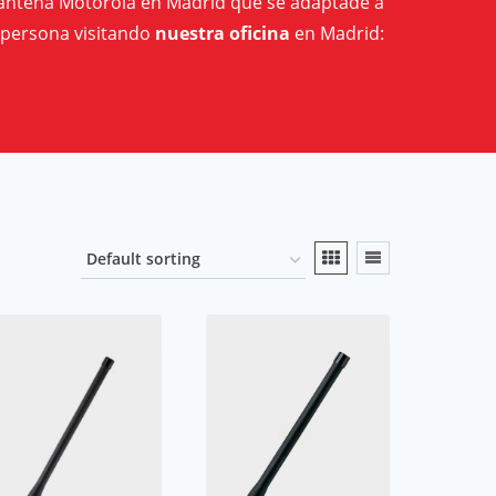
e antena Motorola en Madrid que se adaptade a
persona visitando
nuestra oficina
en Madrid: