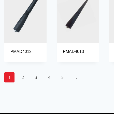
PMAD4012
PMAD4013
1
2
3
4
5
→