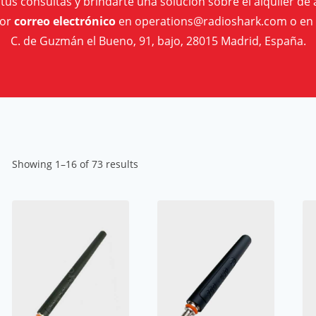
us consultas y brindarte una solución sobre el alquiler d
por
correo electrónico
en operations@radioshark.com o en 
C. de Guzmán el Bueno, 91, bajo, 28015 Madrid, España.
Showing 1–16 of 73 results