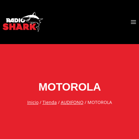
Saltar
al
contenido
RadioShark
MOTOROLA
Inicio
/
Tienda
/
AUDIFONO
/
MOTOROLA