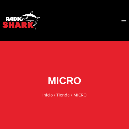
Saltar
al
contenido
RadioShark
MICRO
Inicio
/
Tienda
/
MICRO