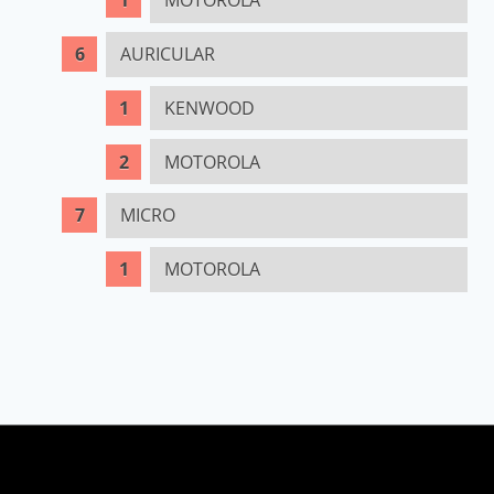
MOTOROLA
AURICULAR
KENWOOD
MOTOROLA
MICRO
MOTOROLA