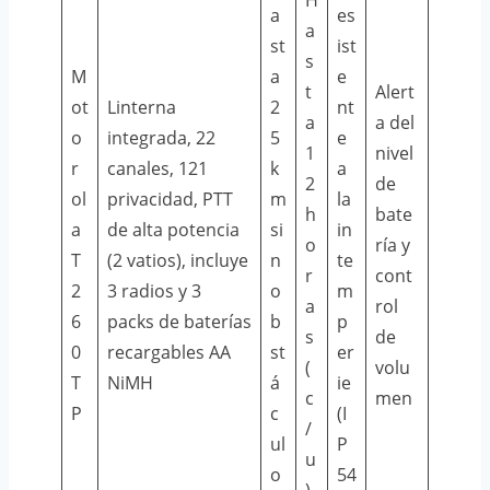
a
es
a
st
ist
s
M
a
e
t
Alert
ot
Linterna
2
nt
a
a del
o
integrada, 22
5
e
1
nivel
r
canales, 121
k
a
2
de
ol
privacidad, PTT
m
la
h
bate
a
de alta potencia
si
in
o
ría y
T
(2 vatios), incluye
n
te
r
cont
2
3 radios y 3
o
m
a
rol
6
packs de baterías
b
p
s
de
0
recargables AA
st
er
(
volu
T
NiMH
á
ie
c
men
P
c
(I
/
ul
P
u
o
54
)