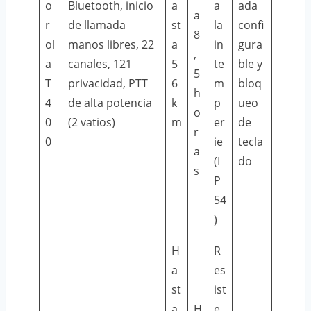
o
Bluetooth, inicio
a
a
ada
a
r
de llamada
st
la
confi
8
ol
manos libres, 22
a
in
gura
,
a
canales, 121
5
te
ble y
5
T
privacidad, PTT
6
m
bloq
h
4
de alta potencia
k
p
ueo
o
0
(2 vatios)
m
er
de
r
0
ie
tecla
a
(I
do
s
P
54
)
H
R
a
es
st
ist
a
H
e