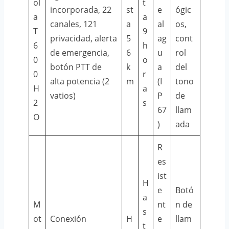
ol
t
incorporada, 22
st
e
ógic
a
a
canales, 121
a
al
os,
T
9
privacidad, alerta
5
ag
cont
6
h
de emergencia,
6
u
rol
0
o
botón PTT de
k
a
del
0
r
alta potencia (2
m
(I
tono
H
a
vatios)
P
de
2
s
67
llam
O
)
ada
R
es
ist
H
e
Botó
a
M
nt
n de
s
ot
Conexión
H
e
llam
t