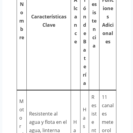
N
es
lc
ó
ione
o
is
Características
a
n
s
m
te
Clave
n
d
Adici
b
n
c
e
onal
re
ci
e
B
es
a
a
t
e
rí
a
R
11
M
es
canal
ot
H
Resistente al
ist
es
o
a
agua y flota en el
H
e
mete
r
s
agua, linterna
a
nt
orol