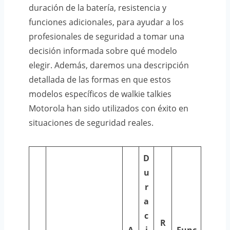
duración de la batería, resistencia y
funciones adicionales, para ayudar a los
profesionales de seguridad a tomar una
decisión informada sobre qué modelo
elegir. Además, daremos una descripción
detallada de las formas en que estos
modelos específicos de walkie talkies
Motorola han sido utilizados con éxito en
situaciones de seguridad reales.
D
u
r
a
c
R
A
i
Func