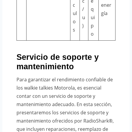
c
e
c
ener
/
q
ul
gía
u
ui
o
)
p
s
o
Servicio de soporte y
mantenimiento
Para garantizar el rendimiento confiable de
los walkie talkies Motorola, es esencial
contar con un servicio de soporte y
mantenimiento adecuado. En esta sección,
presentaremos los servicios de soporte y
mantenimiento ofrecidos por RadioShark®,
que incluyen reparaciones, reemplazo de