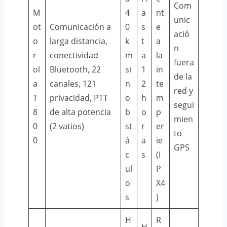
Com
M
4
a
nt
unic
ot
Comunicación a
0
s
e
ació
o
larga distancia,
k
t
a
n
r
conectividad
m
a
la
fuera
ol
Bluetooth, 22
si
1
in
de la
a
canales, 121
n
2
te
red y
T
privacidad, PTT
o
h
m
segui
8
de alta potencia
b
o
p
mien
0
(2 vatios)
st
r
er
to
0
á
a
ie
GPS
c
s
(I
ul
P
o
X4
s
)
H
R
H