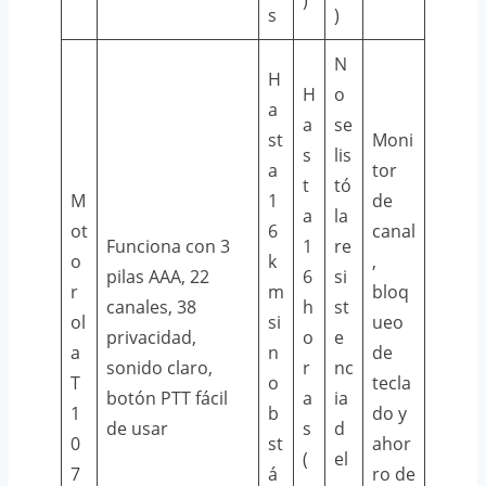
s
)
N
H
H
o
a
a
se
st
Moni
s
lis
a
tor
t
tó
M
1
de
a
la
ot
6
canal
Funciona con 3
1
re
o
k
,
pilas AAA, 22
6
si
r
m
bloq
canales, 38
h
st
ol
si
ueo
privacidad,
o
e
a
n
de
sonido claro,
r
nc
T
o
tecla
botón PTT fácil
a
ia
1
b
do y
de usar
s
d
0
st
ahor
(
el
7
á
ro de