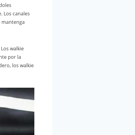
doles
. Los canales
se mantenga
 Los walkie
nte por la
ero, los walkie