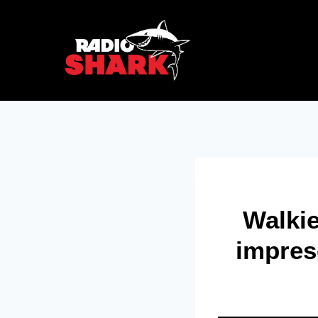
Saltar
al
RadioShark
contenido
Walkie
impres