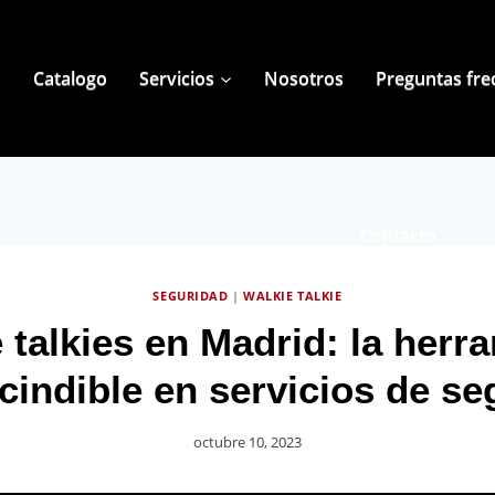
Catalogo
Servicios
Nosotros
Preguntas fre
Contacto
SEGURIDAD
|
WALKIE TALKIE
 talkies en Madrid: la herr
cindible en servicios de se
octubre 10, 2023
Por
UserShark2023