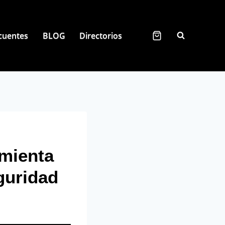
cuentes
BLOG
Directorios
amienta
guridad