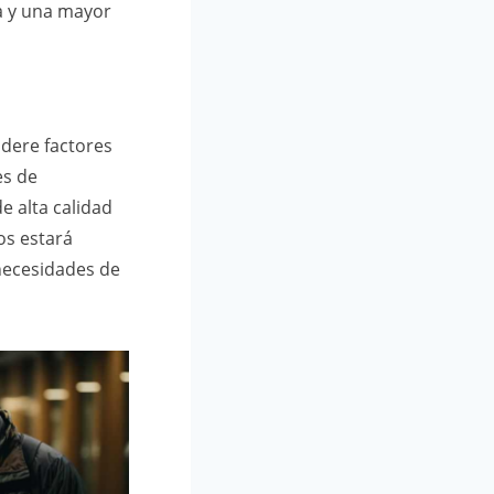
a y una mayor
idere factores
es de
e alta calidad
os estará
necesidades de