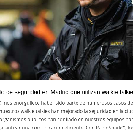
o de seguridad en Madrid que utilizan walkie talki
, nos enorgullece haber sido parte de numerosos casos de
nuestros walkie talkies han mejorado la seguridad en la ci
 organismos públicos han confiado en nuestros equipos par
garantizar una comunicación eficiente. Con RadioShark®, lo