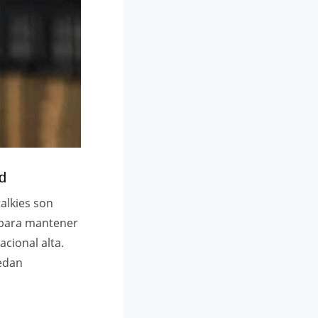
ad
alkies son
 para mantener
cional alta.
uedan