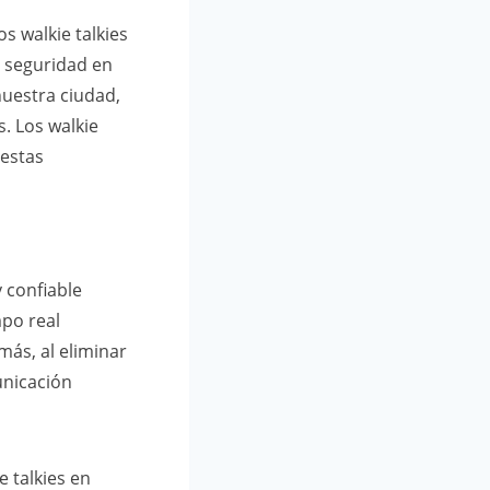
s walkie talkies
e seguridad en
nuestra ciudad,
. Los walkie
 estas
 confiable
po real
más, al eliminar
unicación
e talkies en