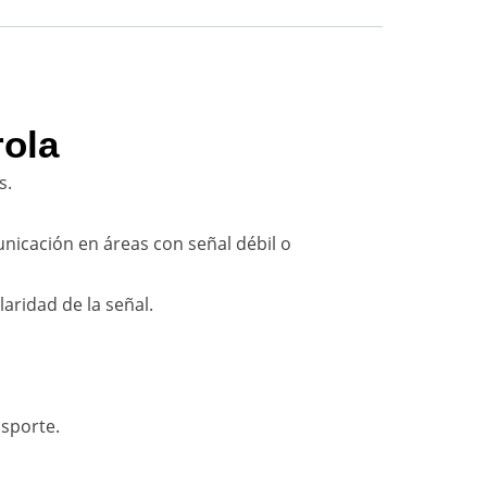
rola
s.
nicación en áreas con señal débil o
laridad de la señal.
nsporte.