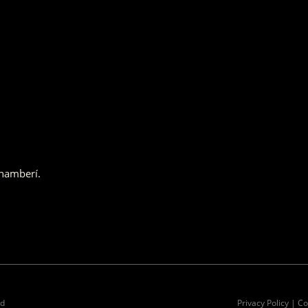
hamberí
.
id
Privacy Policy | C