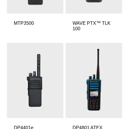
MTP3500
WAVE PTX™ TLK
100
DP4401e
DP4801 ATEX