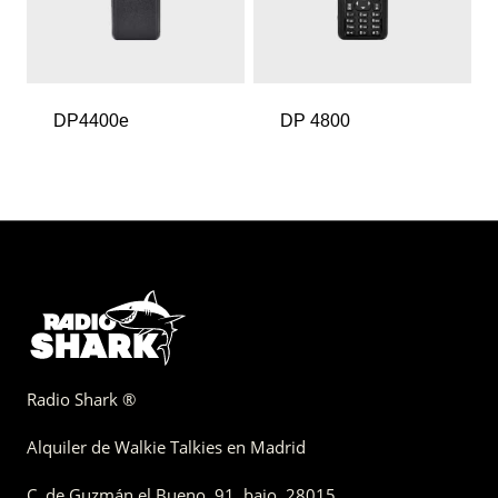
DP4400e
DP 4800
Radio Shark ®
Alquiler de Walkie Talkies en Madrid
C. de Guzmán el Bueno, 91, bajo
,
28015,